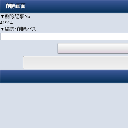
削除画面
▼削除記事No
41914
▼編集･削除パス