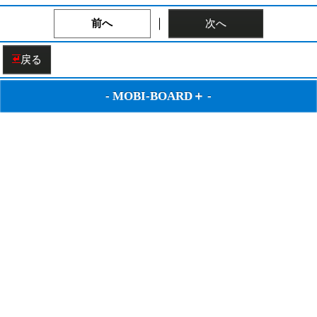
｜
前へ
次へ
戻る
-
MOBI-BOARD＋
-