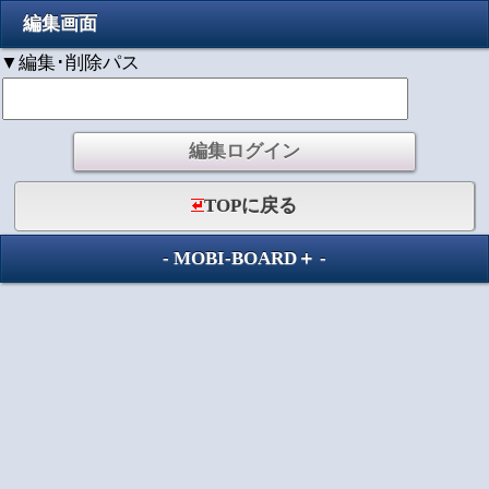
編集画面
▼編集･削除パス
TOPに戻る
-
MOBI-BOARD＋
-