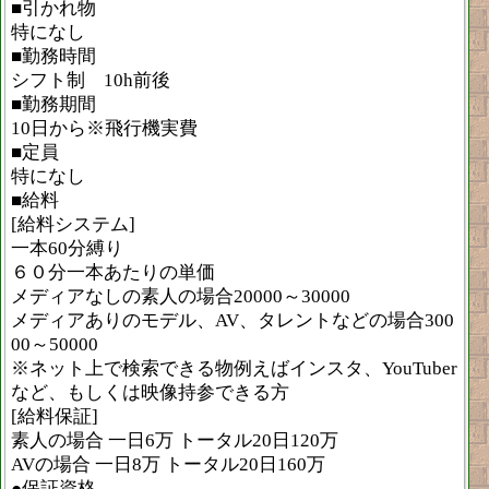
■引かれ物
特になし
■勤務時間
シフト制 10h前後
■勤務期間
10日から※飛行機実費
■定員
特になし
■給料
[給料システム]
一本60分縛り
６０分一本あたりの単価
メディアなしの素人の場合20000～30000
メディアありのモデル、AV、タレントなどの場合300
00～50000
※ネット上で検索できる物例えばインスタ、YouTuber
など、もしくは映像持参できる方
[給料保証]
素人の場合 一日6万 トータル20日120万
AVの場合 一日8万 トータル20日160万
●保証資格