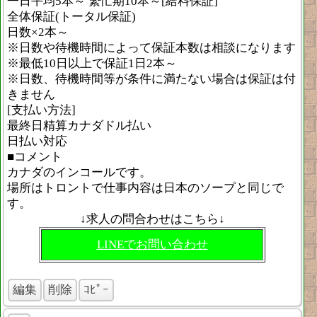
一日平均5本～ 繁忙期10本～[給料保証]
全体保証(トータル保証)
日数×2本～
※日数や待機時間によって保証本数は相談になります
※最低10日以上で保証1日2本～
※日数、待機時間等が条件に満たない場合は保証は付
きません
[支払い方法]
最終日精算カナダドル払い
日払い対応
■コメント
カナダのインコールです。
場所はトロントで仕事内容は日本のソープと同じで
す。
↓求人の問合わせはこちら↓
LINEでお問い合わせ
編集
削除
ｺﾋﾟｰ