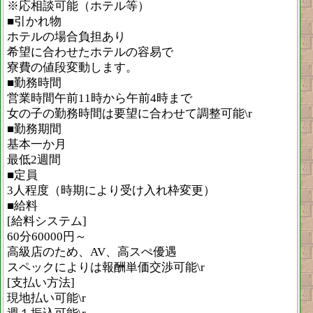
※応相談可能（ホテル等）
■引かれ物
ホテルの場合負担あり
希望に合わせたホテルの容易で
寮費の値段変動します。
■勤務時間
営業時間午前11時から午前4時まで
女の子の勤務時間は要望に合わせて調整可能\r
■勤務期間
基本一か月
最低2週間
■定員
3人程度（時期により受け入れ枠変更）
■給料
[給料システム]
60分60000円～
高級店のため、AV、高スぺ優遇
スペックによりは報酬単価交渉可能\r
[支払い方法]
現地払い可能\r