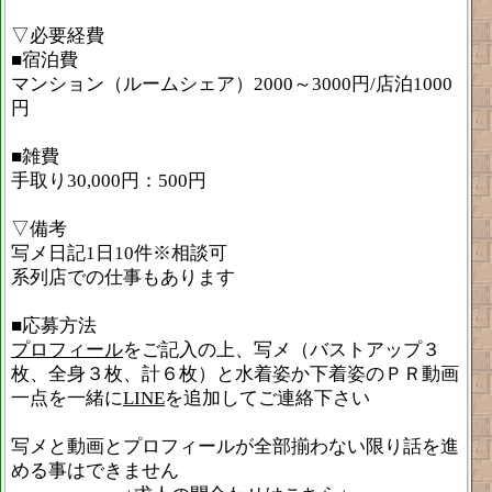
▽必要経費
■宿泊費
マンション（ルームシェア）2000～3000円/店泊1000
円
■雑費
手取り30,000円：500円
▽備考
写メ日記1日10件※相談可
系列店での仕事もあります
■応募方法
プロフィール
をご記入の上、写メ（バストアップ３
枚、全身３枚、計６枚）と水着姿か下着姿のＰＲ動画
一点を一緒に
LINE
を追加してご連絡下さい
写メと動画とプロフィールが全部揃わない限り話を進
める事はできません