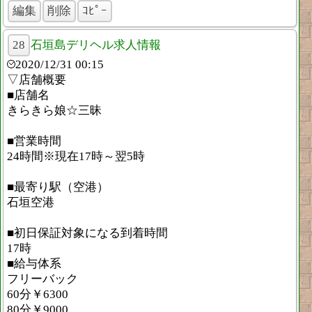
編集
削除
ｺﾋﾟｰ
28
石垣島デリヘル求人情報
2020/12/31 00:15
▽店舗概要
■店舗名
きらきら娘☆三昧
■営業時間
24時間※現在17時～翌5時
■最寄り駅（空港）
石垣空港
■初日保証対象になる到着時間
17時
■給与体系
フリーバック
60分￥6300
80分￥9000