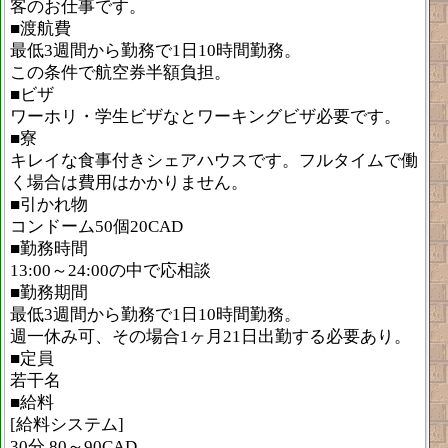
客のお仕事です。
■渡航費
最低3週間から勤務で1日10時間勤務。
この条件で航空券半額負担。
■ビザ
ワーホリ・学生ビザなとワーキングビザ必要です。
■寮
キレイな食事付きシェアハウスです。フルタイムで働
く場合は費用はかかりません。
■引かれ物
コンドーム50個20CAD
■勤務時間
13:00～24:00の中で応相談
■勤務期間
最低3週間から勤務で1日10時間勤務。
週一休み可、その場合1ヶ月21日出勤する必要あり。
■定員
若干名
■給料
[給料システム]
30分 80～90CAD