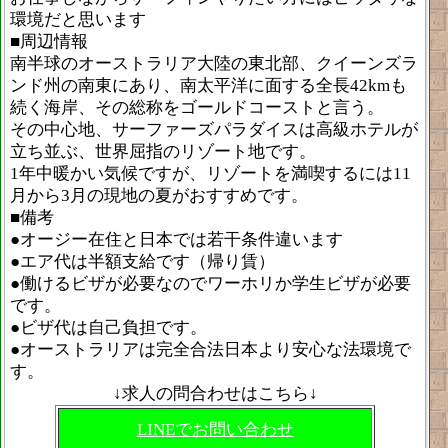
環境だと思います
■周辺情報
南半球のオーストラリア大陸の東北部、クイーンズラ
ンド州の南東にあり、南太平洋に面する全長42kmも
続く海岸、その総称をゴールドコーストと言う。
その中心地、サーファーズパラダイスは高級ホテルが
立ち並ぶ、世界屈指のリゾート地です。
1年中暖かい気候ですが、リゾートを満喫するには11
月から3月の現地の夏がおすすめです。
■備考
●オージー在住と日本では若干条件違います
●エア代は半額支給です（帰り賃）
●働けるビザが必要なのでワーホリか学生ビザが必要
です。
●ビザ代は自己負担です。
●オーストラリアは完全合法日本より安心な法環境で
す。
↓求人の問合わせはこちら↓
LINEでお問い合わせ