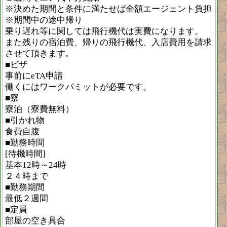
※決めた期間と条件に満たせば全額エージェント負担
※期間中の途中帰り
乗り遅れ等に関しては飛行機代は実費になります。
また残りの宿泊費、帰りの飛行機代、入店費用を請求
させて頂きます。
■ビザ
事前にeTA申請
働くにはワークパミットが必要です。
■寮
寮泊（寮費無料）
■引かれ物
食費自腹
■勤務時間
[待機時間]
基本12時～24時
２４時まで
■勤務期間
最低２週間
■定員
部屋の空き具合