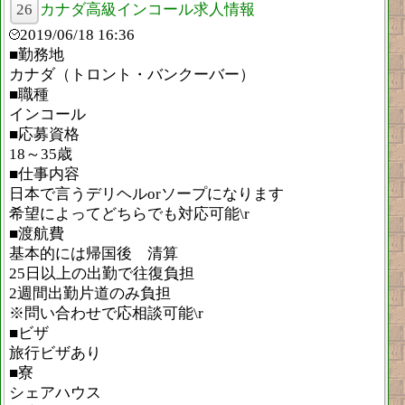
26
カナダ高級インコール求人情報
2019/06/18 16:36
■勤務地
カナダ（トロント・バンクーバー）
■職種
インコール
■応募資格
18～35歳
■仕事内容
日本で言うデリヘルorソープになります
希望によってどちらでも対応可能\r
■渡航費
基本的には帰国後 清算
25日以上の出勤で往復負担
2週間出勤片道のみ負担
※問い合わせで応相談可能\r
■ビザ
旅行ビザあり
■寮
シェアハウス