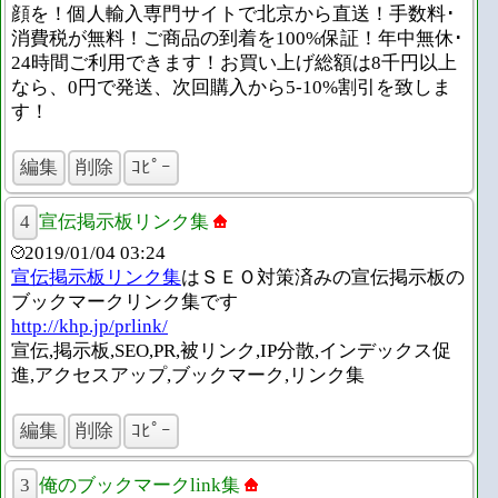
顔を！個人輸入専門サイトで北京から直送！手数料･
消費税が無料！ご商品の到着を100%保証！年中無休･
24時間ご利用できます！お買い上げ総額は8千円以上
なら、0円で発送、次回購入から5-10%割引を致しま
す！
編集
削除
ｺﾋﾟｰ
4
宣伝掲示板リンク集
2019/01/04 03:24
宣伝掲示板リンク集
はＳＥＯ対策済みの宣伝掲示板の
ブックマークリンク集です
http://khp.jp/prlink/
宣伝,掲示板,SEO,PR,被リンク,IP分散,インデックス促
進,アクセスアップ,ブックマーク,リンク集
編集
削除
ｺﾋﾟｰ
3
俺のブックマークlink集