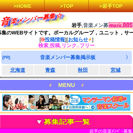
HOME
TOP
岩手TOP
集
音
楽
メ
ン
バ
ー
募
岩手
,音楽メン募
集のWEBサイトです。ボーカルグループ，ユニット，サー
[
投稿情報
]
[
お知らせ
]
検索,投稿,リンク..フリー
音楽メンバー募集掲示板
北海道
青森
秋田
宮城
MENU
募集記事一覧
岩手の音楽ﾒﾝﾊﾞｰ募集