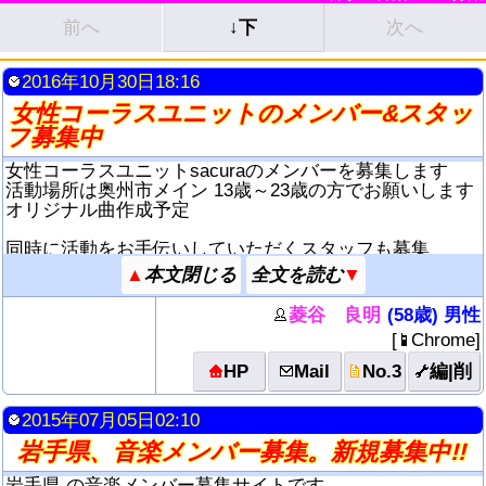
前へ
↓下
次へ
2016年10月30日18:16
女性コーラスユニットのメンバー&スタッ
フ募集中
女性コーラスユニットsacuraのメンバーを募集します
活動場所は奥州市メイン 13歳～23歳の方でお願いします
オリジナル曲作成予定
同時に活動をお手伝いしていただくスタッフも募集
▲
▼
菱谷 良明
(58歳) 男性
[
Chrome
]
HP
Mail
No.3
編|削
2015年07月05日02:10
岩手県、音楽メンバー募集。新規募集中!!
岩手県 の音楽メンバー募集サイトです。