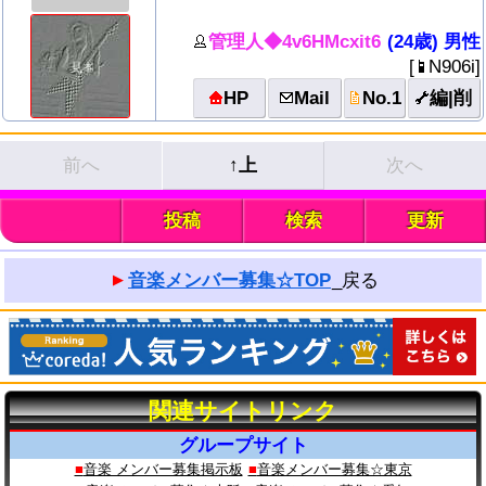
ﾙｰﾙ/説明をお読みになり、健全に楽しくお使い下さい。
宜しくお願い申し上げます。
管理人◆4v6HMcxit6
(24歳) 男性
音楽メンバー募集トップ：
[
N906i
]
https://musicbbs.web.wox.cc/bbs2/
HP
Mail
No.1
編|削
ホームページ：
https://musicbbs.web.wox.cc/
前へ
↑上
次へ
_
投稿
検索
更新
音楽メンバー募集☆TOP
_戻る
関連サイトリンク
グループサイト
音楽 メンバー募集掲示板
音楽メンバー募集☆東京