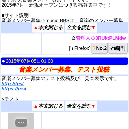
2015年7月、新規オープンにつき投稿募集中です！
■サイト説明
音楽メンバー募集☆music.BBSは、音楽のメンバー募集
記事を広報する為のWEBサイト群です。
▲
▼
ﾎﾞｰｶﾙｸﾞﾙｰﾌﾟ,ﾃﾞｭｵ,ﾕﾆｯﾄ,音楽ｻｰｸﾙ..などのﾒﾝﾊﾞｰ募集記事
の作成と検索が自由に出来ます。
管理人◇3RUktPLMdw
音楽ﾒﾝﾊﾞｰ募集の掲示板は、[TOP]音楽メンバー募集☆mu
sic.BBSをトップページとして47都道府県の数だけありま
[
Firefox
]
No.2
編|削
す。
2015年07月05日01:00
■スマートフォン、携帯電話、パソコン対応。
※推奨ﾌﾞﾗｳｻﾞ：Chrome、Firefox、IE10以降、imode
音楽メンバー募集、テスト投稿
※ﾓﾊﾞｲﾙ端末は描画速度が最も速い Chrome43以降推奨。
ケータイとPC＋ﾀﾌﾞﾚｯﾄ型端末では、表示と操作が異なり
音楽メンバー募集のテスト投稿及び、見本表示です。
ます
http://test
https://test
■BBSの機能：
ﾒｰﾙﾘﾝｸ、動画像ｱｯﾌﾟﾛｰﾄﾞ、YouTube動画ｻﾑﾈｲﾙ表示，URL
>テスト
自動ﾘﾝｸ，全文検索，などの機能があります
mail.test@ne.jp
▲
▼
※投稿の際は投稿ページ下部の説明をよく読んで下さい
テスト投稿です。
■当サイト群は音楽掲示板群☆music.BBSが運用している
↓YouTubeは無効IDです！
ｸﾞﾙｰﾌﾟｻｲﾄです。