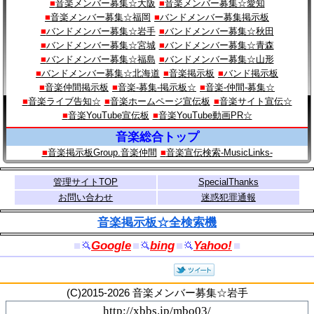
音楽メンバー募集☆大阪
音楽メンバー募集☆愛知
音楽メンバー募集☆福岡
バンドメンバー募集掲示板
バンドメンバー募集☆岩手
バンドメンバー募集☆秋田
バンドメンバー募集☆宮城
バンドメンバー募集☆青森
バンドメンバー募集☆福島
バンドメンバー募集☆山形
バンドメンバー募集☆北海道
音楽掲示板
バンド掲示板
音楽仲間掲示板
音楽-募集-掲示板☆
音楽-仲間-募集☆
音楽ライブ告知☆
音楽ホームページ宣伝板
音楽サイト宣伝☆
音楽YouTube宣伝板
音楽YouTube動画PR☆
音楽総合トップ
音楽掲示板Group.音楽仲間
音楽宣伝検索‐MusicLinks‐
管理サイトTOP
SpecialThanks
お問い合わせ
迷惑犯罪通報
音楽掲示板☆全検索機
■
Google
■
bing
■
Yahoo!
■
(C)2015-2026 音楽メンバー募集☆岩手