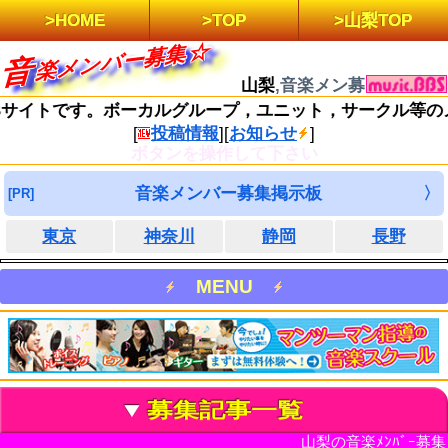
HOME
TOP
山梨TOP
集
音
楽
メ
ン
バ
ー
募
山梨
,音楽メン募
サイトです。ボーカルグループ，ユニット，サークル等のメ
[
投稿情報
]
[
お知らせ
]
ボタンを操作して下さい
音楽メンバー募集掲示板
東京
神奈川
静岡
長野
MENU
募集記事一覧
山梨の音楽ﾒﾝﾊﾞｰ募集