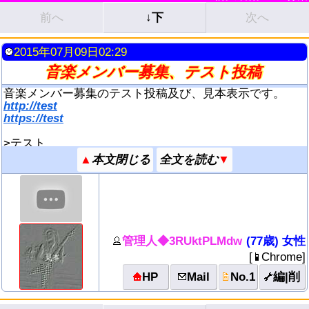
前へ
↓下
次へ
2015年07月09日02:29
音楽メンバー募集、テスト投稿
音楽メンバー募集のテスト投稿及び、見本表示です。
http://test
https://test
>テスト
mail.test@ne.jp
▲
▼
テスト投稿です。
↓YouTubeは無効IDです！
管理人◆3RUktPLMdw
(77歳) 女性
[
Chrome
]
HP
Mail
No.1
編|削