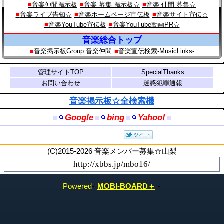
音楽仲間掲示板
音楽-募集-掲示板☆
音楽-仲間-募集☆
音楽ライブ告知☆
音楽ホームページ宣伝板
音楽サイト宣伝☆
音楽YouTube宣伝板
音楽YouTube動画PR☆
音楽総合トップ
音楽掲示板Group.音楽仲間
音楽宣伝検索‐MusicLinks‐
管理サイトTOP
SpecialThanks
お問い合わせ
迷惑犯罪通報
音楽掲示板☆全検索機
■
Google
■
bing
■
Yahoo!
■
(C)2015-2026 音楽メンバー募集☆山梨
-
-
MOBI-BOARD＋