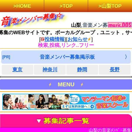
HOME
TOP
山梨TOP
集
音
楽
メ
ン
バ
ー
募
山梨
,音楽メン募
集のWEBサイトです。ボーカルグループ，ユニット，サー
[
投稿情報
]
[
お知らせ
]
検索,投稿,リンク..フリー
音楽メンバー募集掲示板
東京
神奈川
静岡
長野
MENU
募集記事一覧
山梨の音楽ﾒﾝﾊﾞｰ募集