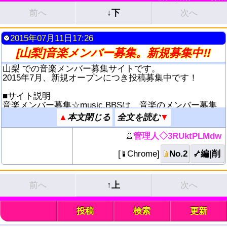
前へ
↓下
次へ
2015年07月11日17:26
[山梨]音楽メンバー募集。新規募集中!!
山梨 での音楽メンバー募集サイトです。
2015年7月、新規オープンにつき投稿募集中です！
■サイト説明
音楽メンバー募集☆music.BBSは、音楽のメンバー募集
記事を広報する為のWEBサイト群です。
▲
▼
ﾎﾞｰｶﾙｸﾞﾙｰﾌﾟ,ﾃﾞｭｵ,ﾕﾆｯﾄ,音楽ｻｰｸﾙ..などのﾒﾝﾊﾞｰ募集記事
の作成と検索が自由に出来ます。
管理人◇3RUktPLMdw
音楽ﾒﾝﾊﾞｰ募集の掲示板は、[TOP]音楽メンバー募集☆mu
sic.BBSをトップページとして47都道府県の数だけありま
[
Chrome
]
No.2
編|削
す。
■スマートフォン、携帯電話、パソコン対応。
前へ
↑上
次へ
※推奨ﾌﾞﾗｳｻﾞ：Chrome、Firefox、IE10以降、imode
※ﾓﾊﾞｲﾙ端末は描画速度が最も速い Chrome43以降推奨。
ケータイとPC＋ﾀﾌﾞﾚｯﾄ型端末では、表示と操作が異なり
_
投稿
検索
更新
ます