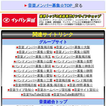
■BBSの機能：
音楽メンバー募集☆TOP
_戻る
ﾒｰﾙﾘﾝｸ、動画像ｱｯﾌﾟﾛｰﾄﾞ、YouTube動画ｻﾑﾈｲﾙ表示，URL
自動ﾘﾝｸ，全文検索，などの機能があります
※投稿の際は投稿ページ下部の説明をよく読んで下さい
■当サイト群は音楽掲示板群☆music.BBSが運用している
ｸﾞﾙｰﾌﾟｻｲﾄです。
ﾙｰﾙ/説明をお読みになり、健全に楽しくお使い下さい。
関連サイトリンク
宜しくお願い申し上げます。
グループサイト
音楽メンバー募集トップ：
音楽 メンバー募集掲示板
音楽メンバー募集☆大阪
https://musicbbs.web.wox.cc/bbs2/
音楽メンバー募集☆愛知
音楽メンバー募集☆福岡
ホームページ：
音楽メンバー募集☆埼玉
バンドメンバー募集掲示板
https://musicbbs.web.wox.cc/
バンドメンバー募集☆山梨
バンドメンバー募集☆長野
バンドメンバー募集☆新潟
バンドメンバー募集☆神奈川
バンドメンバー募集☆東京
バンドメンバー募集☆静岡
バンドメンバー募集☆愛知
バンドメンバー募集☆岐阜
バンドメンバー募集☆三重
音楽掲示板
バンド掲示板
音楽仲間掲示板
音楽-募集-掲示板☆
音楽-仲間-募集☆
音楽ライブ告知☆
音楽ホームページ宣伝板
音楽サイト宣伝☆
音楽YouTube宣伝板
音楽YouTube動画PR☆
音楽総合トップ