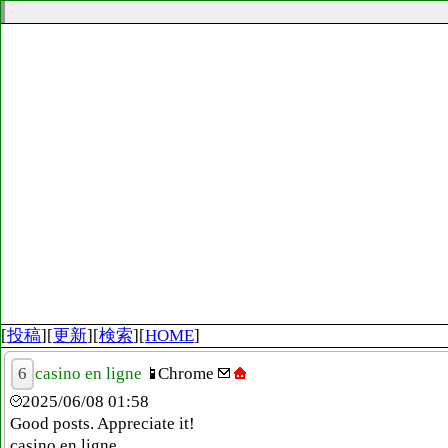
[
投稿
][
更新
][
検索
][
HOME
]
6
casino en ligne
Chrome
2025/06/08 01:58
Good posts. Appreciate it!
casino en ligne