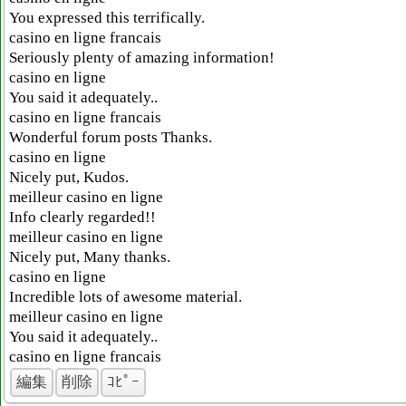
You expressed this terrifically.
casino en ligne francais
Seriously plenty of amazing information!
casino en ligne
You said it adequately..
casino en ligne francais
Wonderful forum posts Thanks.
casino en ligne
Nicely put, Kudos.
meilleur casino en ligne
Info clearly regarded!!
meilleur casino en ligne
Nicely put, Many thanks.
casino en ligne
Incredible lots of awesome material.
meilleur casino en ligne
You said it adequately..
casino en ligne francais
編集
削除
ｺﾋﾟｰ