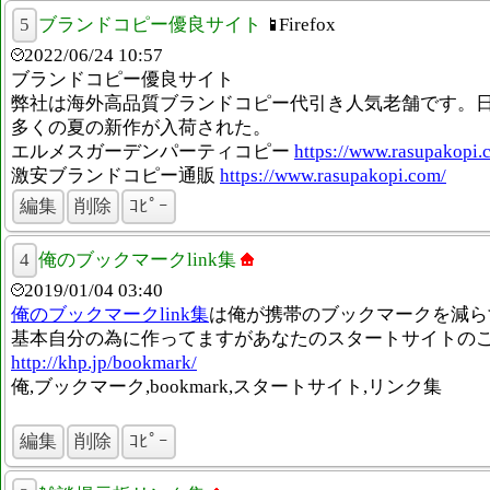
5
ブランドコピー優良サイト
Firefox
2022/06/24 10:57
ブランドコピー優良サイト
弊社は海外高品質ブランドコピー代引き人気老舗です。
多くの夏の新作が入荷された。
エルメスガーデンパーティコピー
https://www.rasupakopi.
激安ブランドコピー通販
https://www.rasupakopi.com/
編集
削除
ｺﾋﾟｰ
4
俺のブックマークlink集
2019/01/04 03:40
俺のブックマークlink集
は俺が携帯のブックマークを減ら
基本自分の為に作ってますがあなたのスタートサイトの
http://khp.jp/bookmark/
俺,ブックマーク,bookmark,スタートサイト,リンク集
編集
削除
ｺﾋﾟｰ