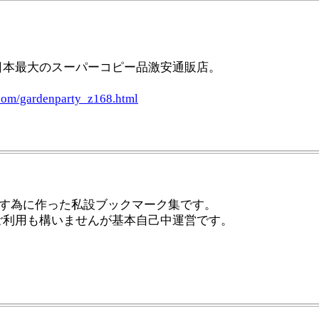
日本最大のスーパーコピー品激安通販店。
com/gardenparty_z168.html
す為に作った私設ブックマーク集です。
ご利用も構いませんが基本自己中運営です。