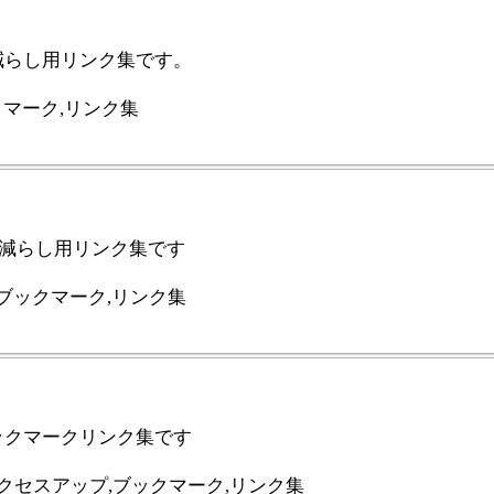
減らし用リンク集です。
ックマーク,リンク集
ク減らし用リンク集です
実況,ブックマーク,リンク集
ックマークリンク集です
進,アクセスアップ,ブックマーク,リンク集