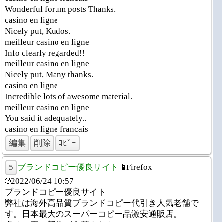
Wonderful forum posts Thanks.
casino en ligne
Nicely put, Kudos.
meilleur casino en ligne
Info clearly regarded!!
meilleur casino en ligne
Nicely put, Many thanks.
casino en ligne
Incredible lots of awesome material.
meilleur casino en ligne
You said it adequately..
casino en ligne francais
編集
削除
ｺﾋﾟｰ
5
ブランドコピー優良サイト
Firefox
2022/06/24 10:57
ブランドコピー優良サイト
弊社は海外高品質ブランドコピー代引き人気老舗で
す。日本最大のスーパーコピー品激安通販店。