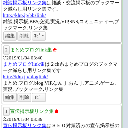
雑談掲示板リンク集
は雑談・交流掲示板のブックマー
ク減らし用リンク集です。
http://khp.jp/bbslink/
雑談,掲示板,BBS,交流,実況,VIP,SNS,コミュニティー,ブ
ックマーク,リンク集
編集
削除
ｺﾋﾟｰ
2
まとめブログlink集
2019/01/04 03:40
まとめブログlink集
は２ch系まとめブログのブックマ
ーク減らし用リンク集です
http://khp.jp/bloglink/
まとめ,ブログ,blog,VIP,なんｊ,おんｊ,アニメ,ゲーム,
実況,ブックマーク,リンク集
編集
削除
ｺﾋﾟｰ
1
宣伝掲示板リンク集
2019/01/04 03:39
宣伝掲示板リンク集
はＳＥＯ対策済みの宣伝掲示板の