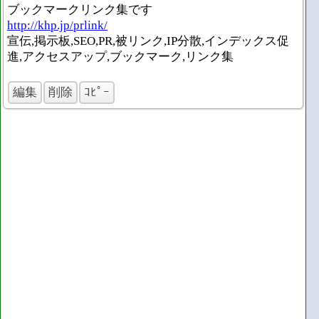
ブックマークリンク集です
http://khp.jp/prlink/
宣伝,掲示板,SEO,PR,被リンク,IP分散,インデックス促
進,アクセスアップ,ブックマーク,リンク集
編集
削除
ｺﾋﾟｰ